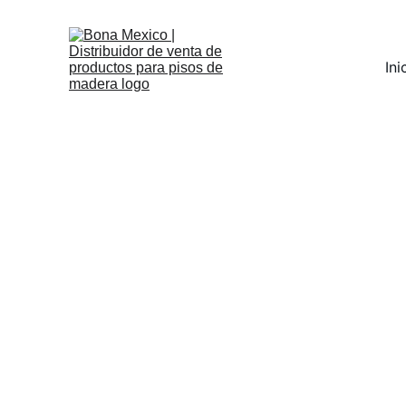
Ini
Para profesionales que l
apasionan los pisos
Pisos expectaculares sin excepc
Durante 100 años, Bona ha innov