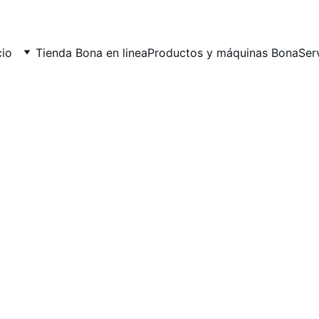
cio
Tienda Bona en linea
Productos y máquinas Bona
Ser
es 
ión. 
ado, 